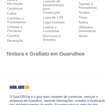
Locação de
Decoração
Tapetes e
Equipamentos
Passadeiras
Cerâmicas
para
Construção
Tecidos
Coifas
Lojas de 1,99
Tintas
Colchões e
Travesseiros
Lojas Diversas
Toldos
Cortinas e
Lustres e
Utilidades
Persianas
Luminárias
Domésticas
Cozinha
Mármores e
Varais
Granitos
Decoração
Textura e Grafiato em Guarulhos
GUIA.GRU
.BR
O Guia.GRU.br é o guia mais completo de comércios, serviços e
empresas de Guarulhos, reunindo informações, contatos e localizaçã
dos estabelecimentos da região. Encontre serviços perto de mim,