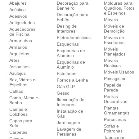
Abajures
Decoração para
Molduras para
Banheiro
Quadros, Fotos
Acústica
e Espelhos
Decoração para
Adesivos
Bebês
Móveis
Antiguidades
Desing de
Móveis de
Aquecedores
Interiores
Demolição
de Piscina
Eletrodomésticos
Móveis de
Armarinhos
Escritórios
Esquadrias
Armários
Móveis
Esquadrias de
Arquitetos
Planejados
Alumínio
Artes
Móveis
Esquadrias de
Rústicos
Assoalhos
Alumínio
Móveis Usados
Azulejos
Estofados
Paisagismo
Box, Vidros e
Fornos a Lenha
Espelhos
Papel de
Gás GLP
Parede
Calhas
Gesso
Pedras
Cama, Mesa e
Iluminação de
Decorativas
Banho
Interiores
Plantas
Camas e
Instalação de
Ornamentais
Colchões
Gás
Porcelanas
Capas para
Jardinagem
Sofá
Sofás e
Lavagem de
Poltronas
Carpetes
Persianas
Tapeçarias
Casa e