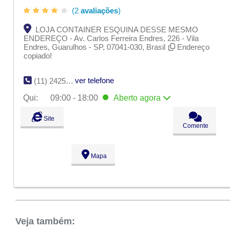
(2
avaliações
)
LOJA CONTAINER ESQUINA DESSE MESMO
ENDEREÇO - Av. Carlos Ferreira Endres, 226 - Vila
Endres, Guarulhos - SP, 07041-030, Brasil
Endereço
copiado!
ver telefone
(11) 2425-1752
Qui:
09:00 - 18:00
Aberto
agora
Seg:
09:00 - 18:00
Site
Ter:
09:00 - 18:00
Comente
Qua:
09:00 - 18:00
Qui:
09:00 - 18:00
Aberto
agora
Sex:
09:00 - 18:00
Mapa
Sáb:
Fechado
Dom:
Fechado
Veja também: