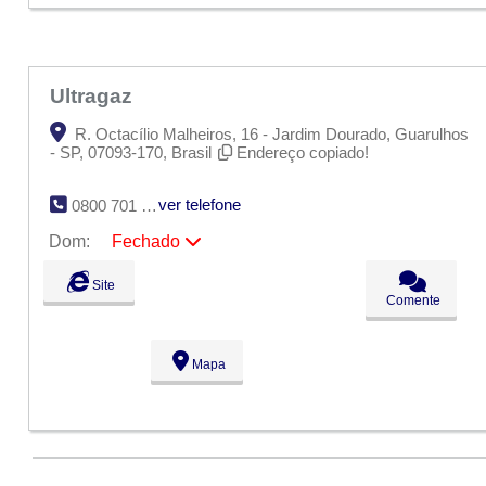
Dom:
Fechado
Ultragaz
R. Octacílio Malheiros, 16 - Jardim Dourado, Guarulhos
- SP, 07093-170, Brasil
Endereço copiado!
ver telefone
0800 701 0123
Dom:
Fechado
Seg:
09:00 - 18:00
Site
Ter:
09:00 - 18:00
Comente
Qua:
09:00 - 18:00
Qui:
09:00 - 18:00
Sex:
09:00 - 18:00
Mapa
Sáb:
Fechado
Dom:
Fechado