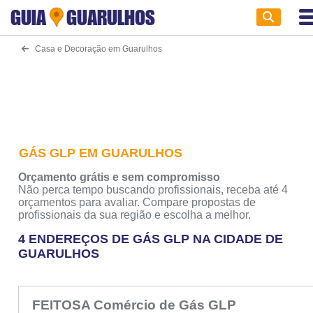
GUIA
GUARULHOS
Casa e Decoração em Guarulhos
GÁS GLP EM GUARULHOS
Orçamento grátis e sem compromisso
Não perca tempo buscando profissionais, receba até 4
orçamentos para avaliar. Compare propostas de
profissionais da sua região e escolha a melhor.
4 ENDEREÇOS DE GÁS GLP NA CIDADE DE
GUARULHOS
FEITOSA Comércio de Gás GLP