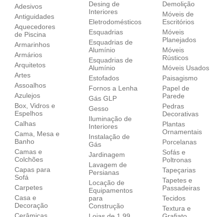
Desing de
Demolição
Adesivos
Interiores
Móveis de
Antiguidades
Eletrodomésticos
Escritórios
Aquecedores
Esquadrias
Móveis
de Piscina
Planejados
Esquadrias de
Armarinhos
Alumínio
Móveis
Armários
Rústicos
Esquadrias de
Arquitetos
Alumínio
Móveis Usados
Artes
Estofados
Paisagismo
Assoalhos
Fornos a Lenha
Papel de
Azulejos
Parede
Gás GLP
Box, Vidros e
Pedras
Gesso
Espelhos
Decorativas
Iluminação de
Calhas
Plantas
Interiores
Ornamentais
Cama, Mesa e
Instalação de
Banho
Porcelanas
Gás
Camas e
Sofás e
Jardinagem
Colchões
Poltronas
Lavagem de
Capas para
Tapeçarias
Persianas
Sofá
Tapetes e
Locação de
Carpetes
Passadeiras
Equipamentos
Casa e
para
Tecidos
Decoração
Construção
Textura e
Cerâmicas
Lojas de 1,99
Grafiato