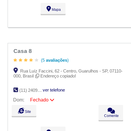
Sex:
09:00 - 18:00
Mapa
Sáb:
Fechado
Dom:
Fechado
Casa 8
(5
avaliações
)
Rua Luíz Faccini, 62 - Centro, Guarulhos - SP, 07110-
000, Brasil
Endereço copiado!
ver telefone
(11) 2409-2236
Dom:
Fechado
Seg:
09:00 - 18:00
Site
Ter:
09:00 - 18:00
Comente
Qua:
09:00 - 18:00
Qui:
09:00 - 18:00
Sex:
09:00 - 18:00