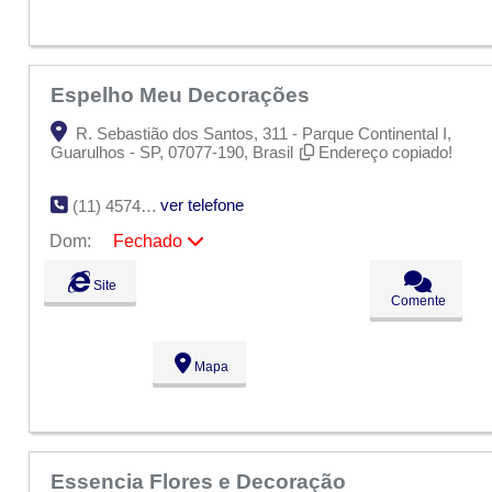
Dom:
Fechado
Espelho Meu Decorações
R. Sebastião dos Santos, 311 - Parque Continental I,
Guarulhos - SP, 07077-190, Brasil
Endereço copiado!
ver telefone
(11) 4574-3773
Dom:
Fechado
Seg:
09:00 - 18:00
Site
Ter:
09:00 - 18:00
Comente
Qua:
09:00 - 18:00
Qui:
09:00 - 18:00
Sex:
09:00 - 18:00
Mapa
Sáb:
Fechado
Dom:
Fechado
Essencia Flores e Decoração