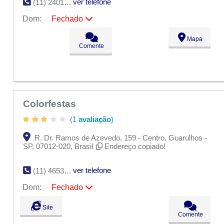
ver telefone
(11) 2401-0324
Dom:
Fechado
Seg:
09:00 - 18:00
Mapa
Ter:
09:00 - 18:00
Comente
Qua:
09:00 - 18:00
Qui:
09:00 - 18:00
Sex:
09:00 - 18:00
Sáb:
Fechado
Dom:
Fechado
Colorfestas
(1
avaliação
)
R. Dr. Ramos de Azevedo, 159 - Centro, Guarulhos -
SP, 07012-020, Brasil
Endereço copiado!
ver telefone
(11) 4653-5979
Dom:
Fechado
Seg:
09:00 - 18:00
Site
Ter:
09:00 - 18:00
Comente
Qua:
09:00 - 18:00