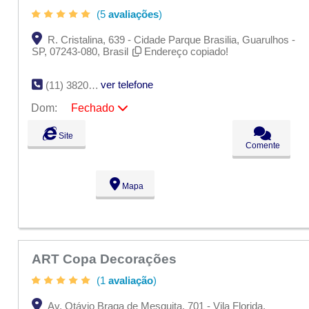
(5
avaliações
)
R. Cristalina, 639 - Cidade Parque Brasilia, Guarulhos -
SP, 07243-080, Brasil
Endereço copiado!
ver telefone
(11) 3820-3411
Dom:
Fechado
Seg:
09:00 - 18:00
Site
Ter:
09:00 - 18:00
Comente
Qua:
09:00 - 18:00
Qui:
09:00 - 18:00
Sex:
09:00 - 18:00
Mapa
Sáb:
Fechado
Dom:
Fechado
ART Copa Decorações
(1
avaliação
)
Av. Otávio Braga de Mesquita, 701 - Vila Florida,