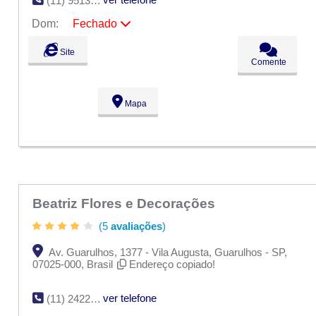
(11) 95133-8907
Dom:
Fechado
Seg:
09:00 - 18:00
Site
Ter:
09:00 - 18:00
Comente
Qua:
09:00 - 18:00
Qui:
09:00 - 18:00
Sex:
09:00 - 18:00
Mapa
Sáb:
Fechado
Dom:
Fechado
Beatriz Flores e Decorações
(5
avaliações
)
Av. Guarulhos, 1377 - Vila Augusta, Guarulhos - SP,
07025-000, Brasil
Endereço copiado!
ver telefone
(11) 2422-6727