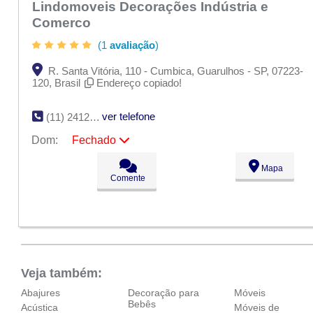
Lindomoveis Decorações Indústria e
Comerco
(1
avaliação
)
R. Santa Vitória, 110 - Cumbica, Guarulhos - SP, 07223-
120, Brasil
Endereço copiado!
ver telefone
(11) 2412-0030
Dom:
Fechado
Seg:
09:00 - 18:00
Mapa
Ter:
09:00 - 18:00
Comente
Qua:
09:00 - 18:00
Qui:
09:00 - 18:00
Sex:
09:00 - 18:00
Sáb:
Fechado
Dom:
Fechado
Veja também:
Abajures
Decoração para
Móveis
Bebês
Acústica
Móveis de