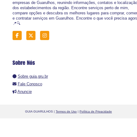
empresas de Guarulhos, reunindo informações, contatos e localizaçã
dos estabelecimentos da região. Encontre serviços perto de mim,
compare opções e descubra os melhores lugares para comprar, come
e contratar serviços em Guarulhos. Encontre o que você precisa agor
📍🔍
Sobre Nós
Sobre guia.gru.br
Fale Conosco
Anuncie
GUIA GUARULHOS |
Termos de Uso
|
Política de Privacidade