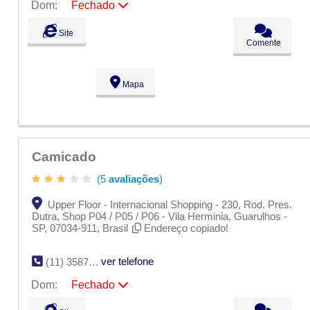
Dom:
Fechado
Seg:
09:00 - 18:00
Site
Ter:
09:00 - 18:00
Comente
Qua:
09:00 - 18:00
Qui:
09:00 - 18:00
Sex:
09:00 - 18:00
Mapa
Sáb:
Fechado
Dom:
Fechado
Camicado
(5
avaliações
)
Upper Floor - Internacional Shopping - 230, Rod. Pres.
Dutra, Shop P04 / P05 / P06 - Vila Herminia, Guarulhos -
SP, 07034-911, Brasil
Endereço copiado!
ver telefone
(11) 3587-8501
Dom:
Fechado
Seg:
09:00 - 18:00