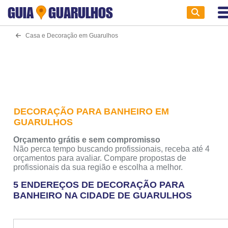
GUIA
GUARULHOS
Casa e Decoração em Guarulhos
DECORAÇÃO PARA BANHEIRO EM
GUARULHOS
Orçamento grátis e sem compromisso
Não perca tempo buscando profissionais, receba até 4
orçamentos para avaliar. Compare propostas de
profissionais da sua região e escolha a melhor.
5 ENDEREÇOS DE DECORAÇÃO PARA
BANHEIRO NA CIDADE DE GUARULHOS