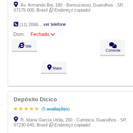
Av. Armando Bei, 180 - Bonsucesso, Guarulhos - SP,
07175-000, Brasil
Endereço copiado!
ver telefone
(11) 2088-9111
Dom:
Fechado
Seg:
09:00 - 18:00
Site
Ter:
09:00 - 18:00
Comente
Qua:
09:00 - 18:00
Qui:
09:00 - 18:00
Sex:
09:00 - 18:00
Mapa
Sáb:
Fechado
Dom:
Fechado
Depósito Dicico
(5
avaliações
)
R. Maria García Utrila, 200 - Cumbica, Guarulhos - SP,
07230-640, Brasil
Endereço copiado!