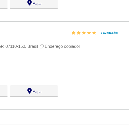
Mapa
(1
avaliação
)
SP, 07110-150, Brasil
Endereço copiado!
Mapa