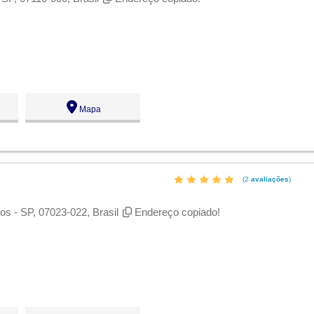
Mapa
(2
avaliações
)
os - SP, 07023-022, Brasil
Endereço copiado!