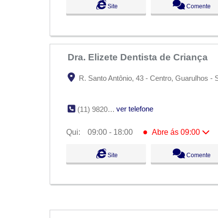
Site
Comente
Ter:
09:00 - 18:00
Qua:
09:00 - 18:00
●
Qui:
09:00 - 18:00
Abre ás 09:00
Sex:
09:00 - 18:00
Sáb:
Fechado
Dom:
Fechado
Dra. Elizete Dentista de Criança
R. Santo Antônio, 43 - Centro, Guarulhos - 
ver telefone
(11) 98209-9901
●
Qui:
09:00 - 18:00
Abre ás 09:00
Seg:
09:00 - 18:00
Site
Comente
Ter:
09:00 - 18:00
Qua:
09:00 - 18:00
●
Qui:
09:00 - 18:00
Abre ás 09:00
Sex:
09:00 - 18:00
Sáb:
Fechado
Dom:
Fechado