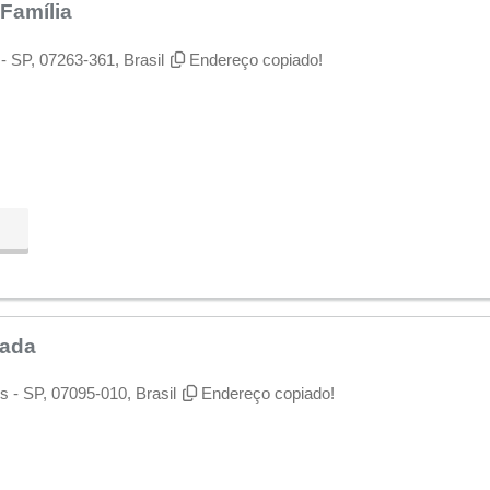
Família
- SP, 07263-361, Brasil
Endereço copiado!
zada
s - SP, 07095-010, Brasil
Endereço copiado!