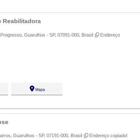
e Reabilitadora
Progresso, Guarulhos - SP, 07091-000, Brasil
Endereço
Mapa
rose
arros, Guarulhos - SP, 07191-000, Brasil
Endereço copiado!