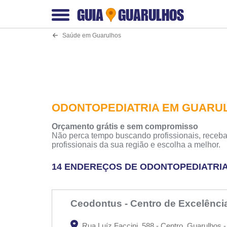
GUIA
GUARULHOS
Saúde em Guarulhos
ODONTOPEDIATRIA EM GUARU
Orçamento grátis e sem compromisso
Não perca tempo buscando profissionais, receba
profissionais da sua região e escolha a melhor.
14 ENDEREÇOS DE ODONTOPEDIATRI
Ceodontus - Centro de Excelênc
Rua Luíz Faccini, 588 - Centro, Guarulhos -