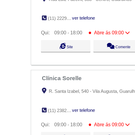
ver telefone
(11) 2229-8087
●
Qui:
09:00 - 18:00
Abre ás 09:00
Seg:
09:00 - 18:00
Site
Comente
Ter:
09:00 - 18:00
Qua:
09:00 - 18:00
●
Qui:
09:00 - 18:00
Abre ás 09:00
Sex:
09:00 - 18:00
Sáb:
Fechado
Dom:
Fechado
Clínica Sorelle
R. Santa Izabel, 540 - Vila Augusta, Guarulh
ver telefone
(11) 2382-4180
●
Qui:
09:00 - 18:00
Abre ás 09:00
Seg:
09:00 - 18:00