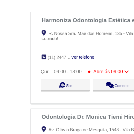
Sáb:
Fechado
Dom:
Fechado
Harmoniza Odontologia Estética 
R. Nossa Sra. Mãe dos Homens, 135 - Vila 
copiado!
ver telefone
(11) 2447-0895
●
Qui:
09:00 - 18:00
Abre ás 09:00
Seg:
09:00 - 18:00
Site
Comente
Ter:
09:00 - 18:00
Qua:
09:00 - 18:00
●
Qui:
09:00 - 18:00
Abre ás 09:00
Sex:
09:00 - 18:00
Sáb:
Fechado
Dom:
Fechado
Odontologia Dr. Monica Tiemi Hi
Av. Otávio Braga de Mesquita, 1548 - Vila B