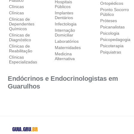
Plástico
Hospitais
Ortopédicos
Clínicas
Públicos
Pronto Socorro
Clínicas
Implantes
Público
Dentários
Clínicas de
Próteses
Dependentes
Infectologia
Psicanalistas
Químicos
Internação
Psicologia
Clínicas de
Domiciliar
Psicopedagogia
Diagnóstico
Laboratórios
Psicoterapia
Clínicas de
Maternidades
Reabilitação
Psiquiatras
Medicina
Clínicas
Alternativa
Especializadas
Endócrinos e Endocrinologistas em
Guarulhos
GUIA.GRU
.BR