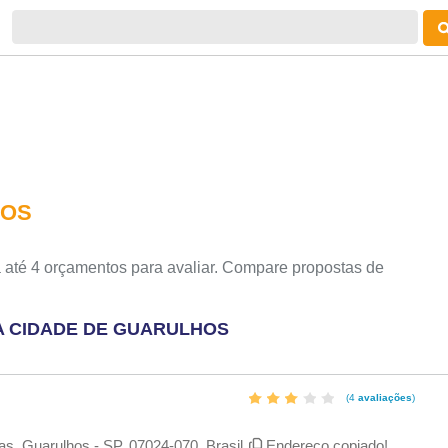
HOS
 até 4 orçamentos para avaliar. Compare propostas de
A CIDADE DE GUARULHOS
(4
avaliações
)
as, Guarulhos - SP, 07024-070, Brasil
Endereço copiado!