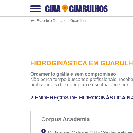
GUIA
GUARULHOS
Esporte e Dança em Guarulhos
HIDROGINÁSTICA EM GUARUL
Orçamento grátis e sem compromisso
Não perca tempo buscando profissionais, receba
profissionais da sua região e escolha a melhor.
2 ENDEREÇOS DE HIDROGINÁSTICA N
Corpus Academia
R. Januário Matrone, 194 - Vila das Palmeir