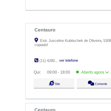
Centauro
Estr. Juscelino Kubtischek de Oliveira, 530
copiado!
ver telefone
(11) 4280-2328
Qui:
09:00 - 18:00
Aberto
agora
Seg:
09:00 - 18:00
Site
Comente
Ter:
09:00 - 18:00
Qua:
09:00 - 18:00
Qui:
09:00 - 18:00
Aberto
agora
Sex:
09:00 - 18:00
Sáb:
Fechado
Dom:
Fechado
Centauro