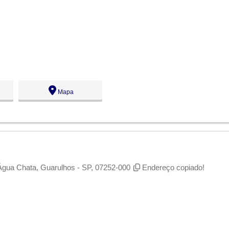
Mapa
- Água Chata, Guarulhos - SP, 07252-000
Endereço copiado!