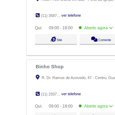
ver telefone
(11) 3587-9620
Qui:
09:00 - 18:00
Aberto
agora
Seg:
09:00 - 18:00
Site
Comente
Ter:
09:00 - 18:00
Qua:
09:00 - 18:00
Qui:
09:00 - 18:00
Aberto
agora
Sex:
09:00 - 18:00
Sáb:
Fechado
Dom:
Fechado
Binho Shop
R. Dr. Ramos de Azevedo, 47 - Centro, Guar
ver telefone
(11) 2937-5184
Qui:
09:00 - 18:00
Aberto
agora
Seg:
09:00 - 18:00