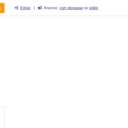
Entrar
|
Anuncie:
com destaque
ou
grátis