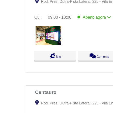
Rod. Pres. Dutra-Pista Lateral, 225 - Vila 
Qui:
09:00 - 18:00
Aberto
agora
Seg:
09:00 - 18:00
Ter:
09:00 - 18:00
Qua:
09:00 - 18:00
Qui:
09:00 - 18:00
Aberto
agora
Sex:
09:00 - 18:00
Sáb:
Fechado
Dom:
Fechado
Site
Comente
Centauro
Rod. Pres. Dutra-Pista Lateral, 225 - Vila 