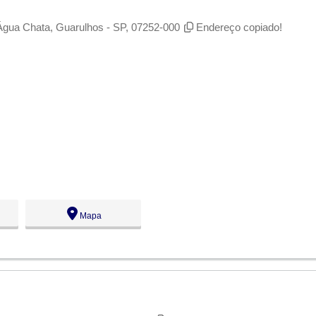
- Água Chata, Guarulhos - SP, 07252-000
Endereço copiado!
Mapa