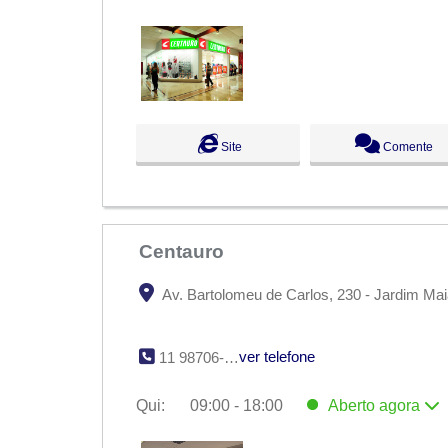
Seg:
09:00 - 18:00
Ter:
09:00 - 18:00
Qua:
09:00 - 18:00
Qui:
09:00 - 18:00
Aberto
agora
Sex:
09:00 - 18:00
Sáb:
Fechado
Dom:
Fechado
Site
Comente
Centauro
Av. Bartolomeu de Carlos, 230 - Jardim Mai
ver telefone
11 98706-0758
Qui:
09:00 - 18:00
Aberto
agora
Seg:
09:00 - 18:00