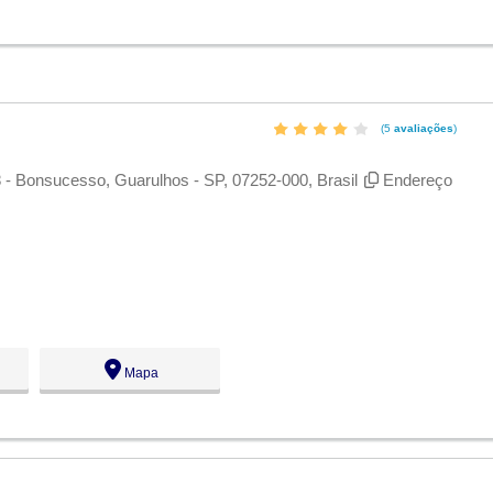
(5
avaliações
)
8 - Bonsucesso, Guarulhos - SP, 07252-000, Brasil
Endereço
Mapa