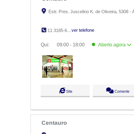
Estr. Pres. Juscelino K. de Oliveira, 5308 
ver telefone
11 3185-6780
Qui:
09:00 - 18:00
Aberto
agora
Seg:
09:00 - 18:00
Ter:
09:00 - 18:00
Qua:
09:00 - 18:00
Qui:
09:00 - 18:00
Aberto
agora
Sex:
09:00 - 18:00
Sáb:
Fechado
Dom:
Fechado
Site
Comente
Centauro