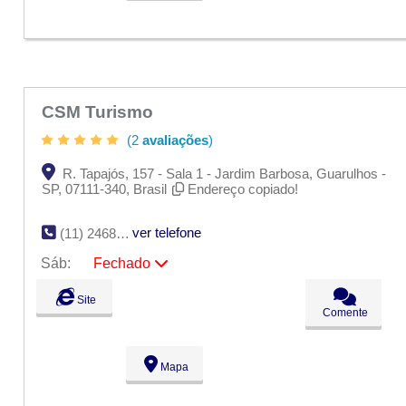
Dom:
Fechado
CSM Turismo
(2
avaliações
)
R. Tapajós, 157 - Sala 1 - Jardim Barbosa, Guarulhos -
SP, 07111-340, Brasil
Endereço copiado!
ver telefone
(11) 2468-9599
Sáb:
Fechado
Seg:
09:00 - 18:00
Site
Ter:
09:00 - 18:00
Comente
Qua:
09:00 - 18:00
Qui:
09:00 - 18:00
Sex:
09:00 - 18:00
Mapa
Sáb:
Fechado
Dom:
Fechado