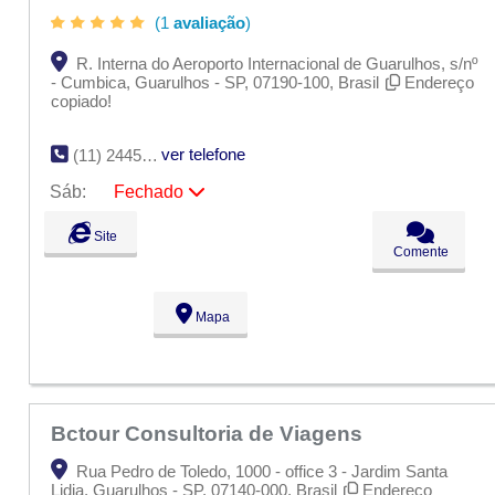
(1
avaliação
)
R. Interna do Aeroporto Internacional de Guarulhos, s/nº
- Cumbica, Guarulhos - SP, 07190-100, Brasil
Endereço
copiado!
ver telefone
(11) 2445-2945
Sáb:
Fechado
Seg:
09:00 - 18:00
Site
Ter:
09:00 - 18:00
Comente
Qua:
09:00 - 18:00
Qui:
09:00 - 18:00
Sex:
09:00 - 18:00
Mapa
Sáb:
Fechado
Dom:
Fechado
Bctour Consultoria de Viagens
Rua Pedro de Toledo, 1000 - office 3 - Jardim Santa
Lidia, Guarulhos - SP, 07140-000, Brasil
Endereço