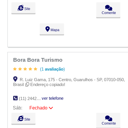
Seg:
09:00 - 18:00
Site
Ter:
09:00 - 18:00
Comente
Qua:
09:00 - 18:00
Qui:
09:00 - 18:00
Sex:
09:00 - 18:00
Mapa
Sáb:
Fechado
Dom:
Fechado
Bora Bora Turismo
(1
avaliação
)
R. Luiz Gama, 175 - Centro, Guarulhos - SP, 07010-050,
Brasil
Endereço copiado!
ver telefone
(11) 2442-6900
Sáb:
Fechado
Seg:
09:00 - 18:00
Site
Ter:
09:00 - 18:00
Comente
Qua:
09:00 - 18:00