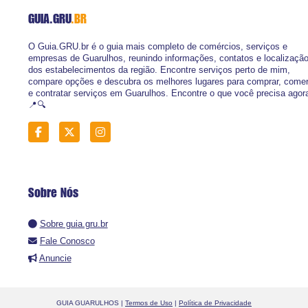
GUIA.GRU
.BR
O Guia.GRU.br é o guia mais completo de comércios, serviços e
empresas de Guarulhos, reunindo informações, contatos e localizaçã
dos estabelecimentos da região. Encontre serviços perto de mim,
compare opções e descubra os melhores lugares para comprar, come
e contratar serviços em Guarulhos. Encontre o que você precisa agor
📍🔍
Sobre Nós
Sobre guia.gru.br
Fale Conosco
Anuncie
GUIA GUARULHOS |
Termos de Uso
|
Política de Privacidade