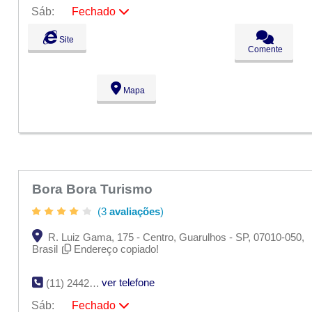
Sáb:
Fechado
Seg:
09:00 - 18:00
Site
Ter:
09:00 - 18:00
Comente
Qua:
09:00 - 18:00
Qui:
09:00 - 18:00
Sex:
09:00 - 18:00
Mapa
Sáb:
Fechado
Dom:
Fechado
Bora Bora Turismo
(3
avaliações
)
R. Luiz Gama, 175 - Centro, Guarulhos - SP, 07010-050,
Brasil
Endereço copiado!
ver telefone
(11) 2442-6900
Sáb:
Fechado