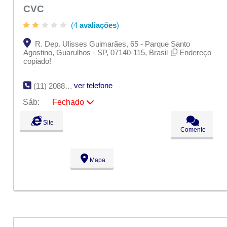
CVC
(4
avaliações
)
R. Dep. Ulisses Guimarães, 65 - Parque Santo
Agostino, Guarulhos - SP, 07140-115, Brasil
Endereço
copiado!
ver telefone
(11) 2088-4868
Sáb:
Fechado
Seg:
09:00 - 18:00
Site
Ter:
09:00 - 18:00
Comente
Qua:
09:00 - 18:00
Qui:
09:00 - 18:00
Sex:
09:00 - 18:00
Mapa
Sáb:
Fechado
Dom:
Fechado