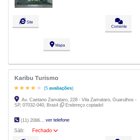
Qui:
09:00 - 18:00
Sex:
09:00 - 18:00
Sáb:
Fechado
Dom:
Fechado
Site
Comente
Mapa
Karibu Turismo
(5
avaliações
)
Av. Caetano Zamataro, 228 - Vila Zamataro, Guarulhos -
SP, 07032-040, Brasil
Endereço copiado!
ver telefone
(11) 2086-8990
Sáb:
Fechado
Seg:
09:00 - 18:00