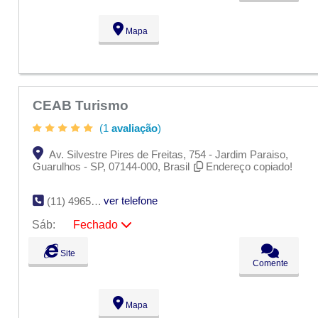
Qui:
09:00 - 18:00
Sex:
09:00 - 18:00
Mapa
Sáb:
Fechado
Dom:
Fechado
CEAB Turismo
(1
avaliação
)
Av. Silvestre Pires de Freitas, 754 - Jardim Paraiso,
Guarulhos - SP, 07144-000, Brasil
Endereço copiado!
ver telefone
(11) 4965-7700
Sáb:
Fechado
Seg:
09:00 - 18:00
Site
Ter:
09:00 - 18:00
Comente
Qua:
09:00 - 18:00
Qui:
09:00 - 18:00
Sex:
09:00 - 18:00
Mapa
Sáb:
Fechado