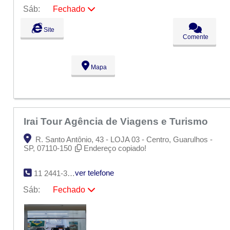
Sáb:
Fechado
Seg:
09:00 - 18:00
Site
Ter:
09:00 - 18:00
Comente
Qua:
09:00 - 18:00
Qui:
09:00 - 18:00
Sex:
09:00 - 18:00
Mapa
Sáb:
Fechado
Dom:
Fechado
Irai Tour Agência de Viagens e Turismo
R. Santo Antônio, 43 - LOJA 03 - Centro, Guarulhos -
SP, 07110-150
Endereço copiado!
ver telefone
11 2441-3635
Sáb:
Fechado
Seg:
09:00 - 18:00
Ter:
09:00 - 18:00
Qua:
09:00 - 18:00