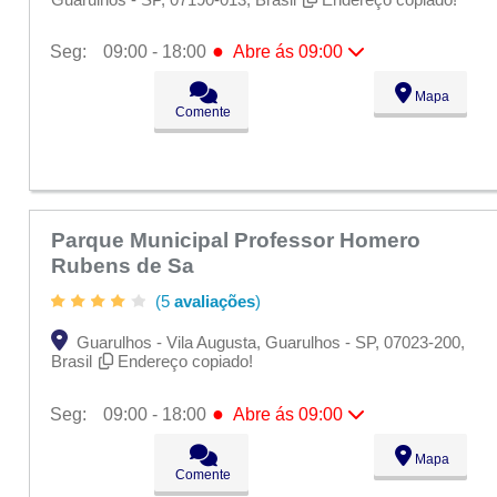
●
Seg:
09:00 - 18:00
Abre ás 09:00
●
Seg:
09:00 - 18:00
Abre ás 09:00
Mapa
Ter:
09:00 - 18:00
Comente
Qua:
09:00 - 18:00
Qui:
09:00 - 18:00
Sex:
09:00 - 18:00
Sáb:
Fechado
Dom:
Fechado
Parque Municipal Professor Homero
Rubens de Sa
(5
avaliações
)
Guarulhos - Vila Augusta, Guarulhos - SP, 07023-200,
Brasil
Endereço copiado!
●
Seg:
09:00 - 18:00
Abre ás 09:00
●
Seg:
09:00 - 18:00
Abre ás 09:00
Mapa
Ter:
09:00 - 18:00
Comente
Qua:
09:00 - 18:00