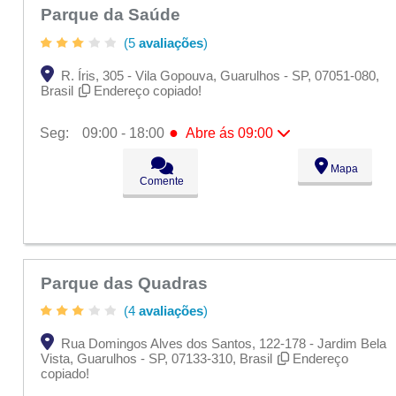
Parque da Saúde
(5
avaliações
)
R. Íris, 305 - Vila Gopouva, Guarulhos - SP, 07051-080,
Brasil
Endereço copiado!
●
Seg:
09:00 - 18:00
Abre ás 09:00
●
Seg:
09:00 - 18:00
Abre ás 09:00
Mapa
Ter:
09:00 - 18:00
Comente
Qua:
09:00 - 18:00
Qui:
09:00 - 18:00
Sex:
09:00 - 18:00
Sáb:
Fechado
Dom:
Fechado
Parque das Quadras
(4
avaliações
)
Rua Domingos Alves dos Santos, 122-178 - Jardim Bela
Vista, Guarulhos - SP, 07133-310, Brasil
Endereço
copiado!