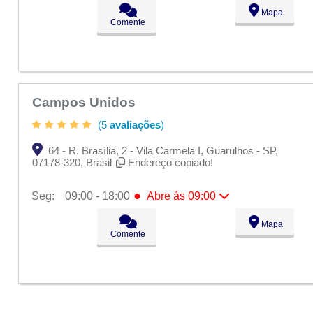
●
Seg:
09:00 - 18:00
Abre ás 09:00
Mapa
Ter:
09:00 - 18:00
Comente
Qua:
09:00 - 18:00
Qui:
09:00 - 18:00
Sex:
09:00 - 18:00
Sáb:
Fechado
Dom:
Fechado
Campos Unidos
(5
avaliações
)
64 - R. Brasília, 2 - Vila Carmela I, Guarulhos - SP,
07178-320, Brasil
Endereço copiado!
●
Seg:
09:00 - 18:00
Abre ás 09:00
●
Seg:
09:00 - 18:00
Abre ás 09:00
Mapa
Ter:
09:00 - 18:00
Comente
Qua:
09:00 - 18:00
Qui:
09:00 - 18:00
Sex:
09:00 - 18:00
Sáb:
Fechado
Dom:
Fechado