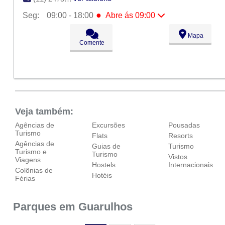
●
Seg:
09:00 - 18:00
Abre ás 09:00
●
Seg:
09:00 - 18:00
Abre ás 09:00
Mapa
Ter:
09:00 - 18:00
Comente
Qua:
09:00 - 18:00
Qui:
09:00 - 18:00
Sex:
09:00 - 18:00
Sáb:
Fechado
Dom:
Fechado
Veja também:
Agências de
Excursões
Pousadas
Turismo
Flats
Resorts
Agências de
Guias de
Turismo
Turismo e
Turismo
Vistos
Viagens
Hostels
Internacionais
Colônias de
Hotéis
Férias
Parques em Guarulhos