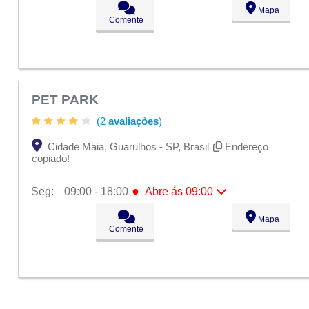
●
Seg:
09:00 - 18:00
Abre ás 09:00
Mapa
Ter:
09:00 - 18:00
Comente
Qua:
09:00 - 18:00
Qui:
09:00 - 18:00
Sex:
09:00 - 18:00
Sáb:
Fechado
Dom:
Fechado
PET PARK
(2
avaliações
)
Cidade Maia, Guarulhos - SP, Brasil
Endereço
copiado!
●
Seg:
09:00 - 18:00
Abre ás 09:00
●
Seg:
09:00 - 18:00
Abre ás 09:00
Mapa
Ter:
09:00 - 18:00
Comente
Qua:
09:00 - 18:00
Qui:
09:00 - 18:00
Sex:
09:00 - 18:00
Sáb:
Fechado
Dom:
Fechado