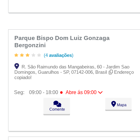
Sex:
09:00 - 18:00
Sáb:
Fechado
Dom:
Fechado
Parque Bispo Dom Luiz Gonzaga
Bergonzini
(4
avaliações
)
R. São Raimundo das Mangabeiras, 60 - Jardim Sao
Domingos, Guarulhos - SP, 07142-006, Brasil
Endereço
copiado!
●
Seg:
09:00 - 18:00
Abre ás 09:00
●
Seg:
09:00 - 18:00
Abre ás 09:00
Mapa
Ter:
09:00 - 18:00
Comente
Qua:
09:00 - 18:00
Qui:
09:00 - 18:00
Sex:
09:00 - 18:00
Sáb:
Fechado
Dom:
Fechado