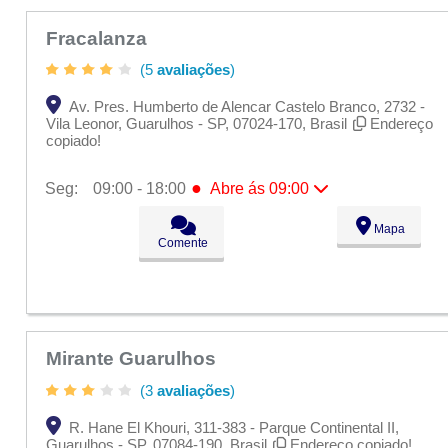
Fracalanza
(5
avaliações
)
Av. Pres. Humberto de Alencar Castelo Branco, 2732 -
Vila Leonor, Guarulhos - SP, 07024-170, Brasil
Endereço
copiado!
●
Seg:
09:00 - 18:00
Abre ás 09:00
●
Seg:
09:00 - 18:00
Abre ás 09:00
Mapa
Ter:
09:00 - 18:00
Comente
Qua:
09:00 - 18:00
Qui:
09:00 - 18:00
Sex:
09:00 - 18:00
Sáb:
Fechado
Dom:
Fechado
Mirante Guarulhos
(3
avaliações
)
R. Hane El Khouri, 311-383 - Parque Continental II,
Guarulhos - SP, 07084-190, Brasil
Endereço copiado!