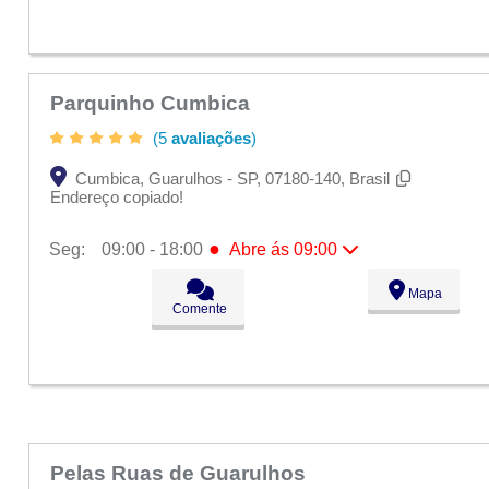
Qui:
09:00 - 18:00
Sex:
09:00 - 18:00
Sáb:
Fechado
Dom:
Fechado
Parquinho Cumbica
(5
avaliações
)
Cumbica, Guarulhos - SP, 07180-140, Brasil
Endereço copiado!
●
Seg:
09:00 - 18:00
Abre ás 09:00
●
Seg:
09:00 - 18:00
Abre ás 09:00
Mapa
Ter:
09:00 - 18:00
Comente
Qua:
09:00 - 18:00
Qui:
09:00 - 18:00
Sex:
09:00 - 18:00
Sáb:
Fechado
Dom:
Fechado
Pelas Ruas de Guarulhos