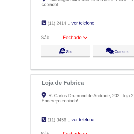
copiado!
ver telefone
(11) 2414-2472
Sáb:
Fechado
Seg:
09:00 - 18:00
Site
Comente
Ter:
09:00 - 18:00
Qua:
09:00 - 18:00
Qui:
09:00 - 18:00
Sex:
09:00 - 18:00
Sáb:
Fechado
Dom:
Fechado
Loja de Fabrica
R. Carlos Drumond de Andrade, 202 - loja 2
Endereço copiado!
ver telefone
(11) 3456-5966
Sáb:
Fechado