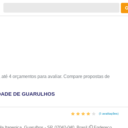
 até 4 orçamentos para avaliar. Compare propostas de
DADE DE GUARULHOS
(5
avaliações
)
la Itapegica, Guarulhos - SP, 07042-040, Brasil
Endereço