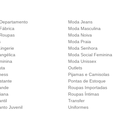
 Departamento
Moda Jeans
Fábrica
Moda Masculina
 Roupas
Moda Noiva
s
Moda Praia
ingerie
Moda Senhora
ngélica
Moda Social Feminina
minina
Moda Unissex
sta
Outlets
ness
Pijamas e Camisolas
stante
Pontas de Estoque
ande
Roupas Importadas
iana
Roupas Íntimas
ntil
Transfer
nto Juvenil
Uniformes