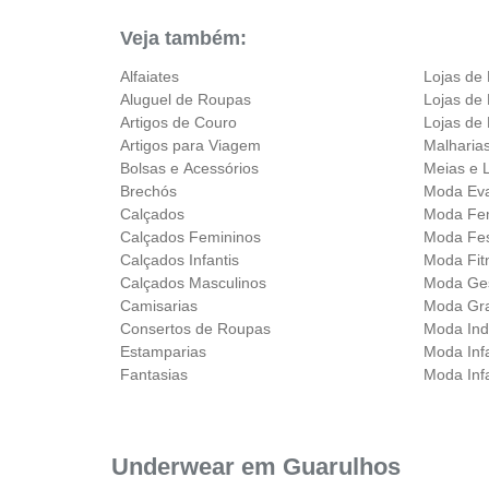
Veja também:
Alfaiates
Lojas de
Aluguel de Roupas
Lojas de 
Artigos de Couro
Lojas de
Artigos para Viagem
Malharia
Bolsas e Acessórios
Meias e L
Brechós
Moda Eva
Calçados
Moda Fe
Calçados Femininos
Moda Fe
Calçados Infantis
Moda Fit
Calçados Masculinos
Moda Ge
Camisarias
Moda Gr
Consertos de Roupas
Moda Ind
Estamparias
Moda Infa
Fantasias
Moda Infa
Underwear em Guarulhos