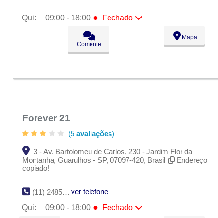
●
Qui:
09:00 - 18:00
Fechado
Seg:
09:00 - 18:00
Mapa
Ter:
09:00 - 18:00
Comente
Qua:
09:00 - 18:00
●
Qui:
09:00 - 18:00
Fechado
Sex:
09:00 - 18:00
Sáb:
Fechado
Dom:
Fechado
Forever 21
(5
avaliações
)
3 - Av. Bartolomeu de Carlos, 230 - Jardim Flor da
Montanha, Guarulhos - SP, 07097-420, Brasil
Endereço
copiado!
ver telefone
(11) 2485-1117
●
Qui:
09:00 - 18:00
Fechado