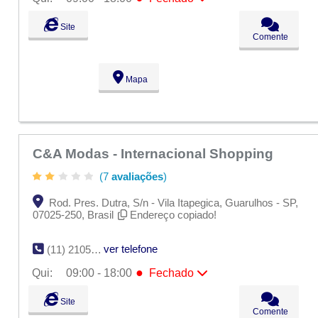
Seg:
09:00 - 18:00
Site
Ter:
09:00 - 18:00
Comente
Qua:
09:00 - 18:00
●
Qui:
09:00 - 18:00
Fechado
Sex:
09:00 - 18:00
Mapa
Sáb:
Fechado
Dom:
Fechado
C&A Modas - Internacional Shopping
(7
avaliações
)
Rod. Pres. Dutra, S/n - Vila Itapegica, Guarulhos - SP,
07025-250, Brasil
Endereço copiado!
ver telefone
(11) 2105-0000
●
Qui:
09:00 - 18:00
Fechado
Seg:
09:00 - 18:00
Site
Ter:
09:00 - 18:00
Comente
Qua:
09:00 - 18:00