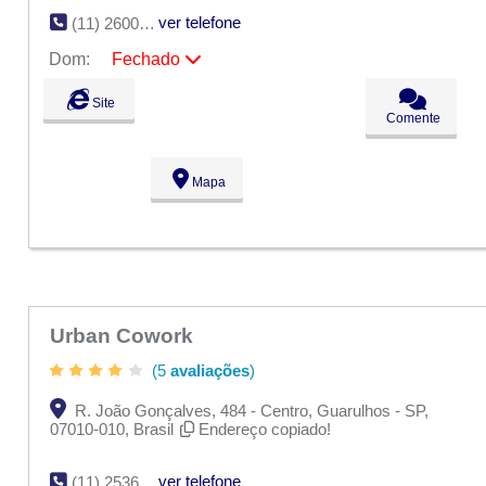
ver telefone
(11) 2600-5843
Dom:
Fechado
Seg:
09:00 - 18:00
Site
Ter:
09:00 - 18:00
Comente
Qua:
09:00 - 18:00
Qui:
09:00 - 18:00
Sex:
09:00 - 18:00
Mapa
Sáb:
Fechado
Dom:
Fechado
Urban Cowork
(5
avaliações
)
R. João Gonçalves, 484 - Centro, Guarulhos - SP,
07010-010, Brasil
Endereço copiado!
ver telefone
(11) 2536-2352