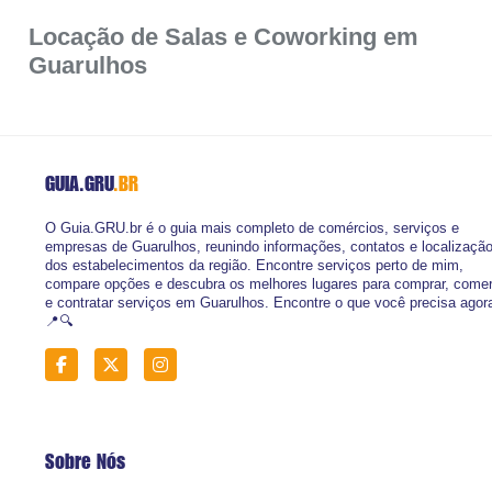
Locação de Salas e Coworking em
Guarulhos
GUIA.GRU
.BR
O Guia.GRU.br é o guia mais completo de comércios, serviços e
empresas de Guarulhos, reunindo informações, contatos e localizaçã
dos estabelecimentos da região. Encontre serviços perto de mim,
compare opções e descubra os melhores lugares para comprar, come
e contratar serviços em Guarulhos. Encontre o que você precisa agor
📍🔍
Sobre Nós