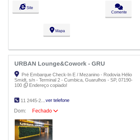
Seg:
09:00 - 18:00
Site
Ter:
09:00 - 18:00
Comente
Qua:
09:00 - 18:00
Qui:
09:00 - 18:00
Sex:
09:00 - 18:00
Mapa
Sáb:
Fechado
Dom:
Fechado
URBAN Lounge&Cowork - GRU
Pré Embarque Check-In E / Mezanino - Rodovia Hélio
Smidt, s/n - Terminal 2 - Cumbica, Guarulhos - SP, 07190-
100
Endereço copiado!
ver telefone
11 2445-2840
Dom:
Fechado
Seg:
09:00 - 18:00
Ter:
09:00 - 18:00
Qua:
09:00 - 18:00
Qui:
09:00 - 18:00