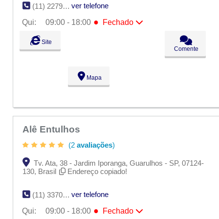
ver telefone
(11) 2279-3410
●
Qui:
09:00 - 18:00
Fechado
Seg:
09:00 - 18:00
Site
Ter:
09:00 - 18:00
Comente
Qua:
09:00 - 18:00
●
Qui:
09:00 - 18:00
Fechado
Sex:
09:00 - 18:00
Mapa
Sáb:
Fechado
Dom:
Fechado
Alê Entulhos
(2
avaliações
)
Tv. Ata, 38 - Jardim Iporanga, Guarulhos - SP, 07124-
130, Brasil
Endereço copiado!
ver telefone
(11) 3370-0287
●
Qui:
09:00 - 18:00
Fechado