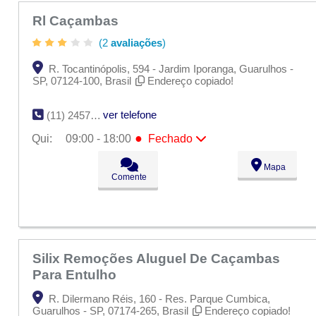
Rl Caçambas
(2
avaliações
)
R. Tocantinópolis, 594 - Jardim Iporanga, Guarulhos -
SP, 07124-100, Brasil
Endereço copiado!
ver telefone
(11) 2457-8186
●
Qui:
09:00 - 18:00
Fechado
Seg:
09:00 - 18:00
Mapa
Ter:
09:00 - 18:00
Comente
Qua:
09:00 - 18:00
●
Qui:
09:00 - 18:00
Fechado
Sex:
09:00 - 18:00
Sáb:
Fechado
Dom:
Fechado
Silix Remoções Aluguel De Caçambas
Para Entulho
R. Dilermano Réis, 160 - Res. Parque Cumbica,
Guarulhos - SP, 07174-265, Brasil
Endereço copiado!