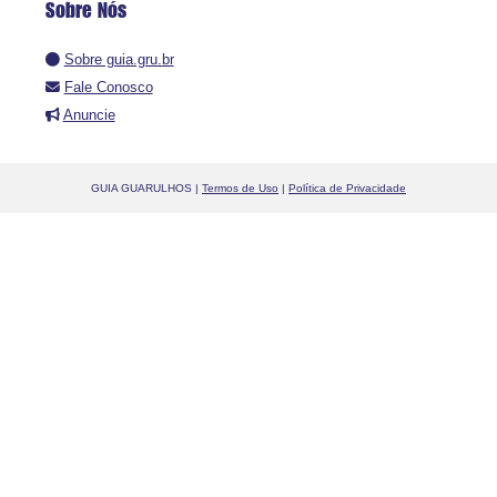
Sobre Nós
Sobre guia.gru.br
Fale Conosco
Anuncie
GUIA GUARULHOS |
Termos de Uso
|
Política de Privacidade