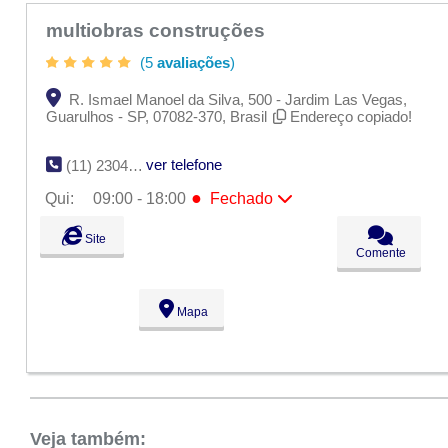
multiobras construções
(5
avaliações
)
R. Ismael Manoel da Silva, 500 - Jardim Las Vegas,
Guarulhos - SP, 07082-370, Brasil
Endereço copiado!
ver telefone
(11) 2304-3600
●
Qui:
09:00 - 18:00
Fechado
Seg:
09:00 - 18:00
Site
Ter:
09:00 - 18:00
Comente
Qua:
09:00 - 18:00
●
Qui:
09:00 - 18:00
Fechado
Sex:
09:00 - 18:00
Mapa
Sáb:
Fechado
Dom:
Fechado
Veja também: