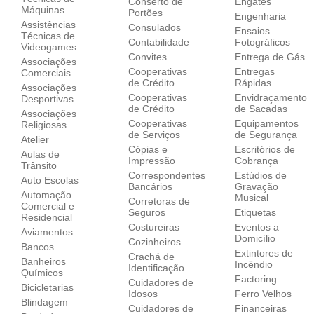
Conserto de
Engates
Máquinas
Portões
Engenharia
Assistências
Consulados
Ensaios
Técnicas de
Contabilidade
Fotográficos
Videogames
Convites
Entrega de Gás
Associações
Cooperativas
Entregas
Comerciais
de Crédito
Rápidas
Associações
Cooperativas
Envidraçamento
Desportivas
de Crédito
de Sacadas
Associações
Cooperativas
Equipamentos
Religiosas
de Serviços
de Segurança
Atelier
Cópias e
Escritórios de
Aulas de
Impressão
Cobrança
Trânsito
Correspondentes
Estúdios de
Auto Escolas
Bancários
Gravação
Automação
Musical
Corretoras de
Comercial e
Seguros
Etiquetas
Residencial
Costureiras
Eventos a
Aviamentos
Domicílio
Cozinheiros
Bancos
Extintores de
Crachá de
Banheiros
Incêndio
Identificação
Químicos
Factoring
Cuidadores de
Bicicletarias
Idosos
Ferro Velhos
Blindagem
Cuidadores de
Financeiras