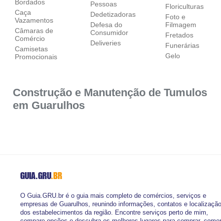
Bordados
Pessoas
Floriculturas
Caça
Dedetizadoras
Foto e
Vazamentos
Defesa do
Filmagem
Câmaras de
Consumidor
Fretados
Comércio
Deliveries
Funerárias
Camisetas
Gelo
Promocionais
Construção e Manutenção de Tumulos
em Guarulhos
GUIA.GRU
.BR
O Guia.GRU.br é o guia mais completo de comércios, serviços e
empresas de Guarulhos, reunindo informações, contatos e localizaçã
dos estabelecimentos da região. Encontre serviços perto de mim,
compare opções e descubra os melhores lugares para comprar, come