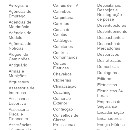
Aerografia
Canais de TV
Depositários,
Despejos e
Agências de
Carimbos
Reintegração
Emprego
Carpintaria
de posse
Agências de
Carretos
Desentupidoras
Matrimônio
Casas de
Desentupimento
Agências de
Câmbio
Modelo
Despachantes
Catálogos
Agências de
Despacho de
Cemitérios
Notícias
Mercadorias
Centros
Aluguel de
Desportivos
Comunitários
Caminhões
Desratização
Cercas
Antiquário
Domésticas
Elétricas
Armas e
Dublagens
Chaveiros
Munições
Editoras
Clicherias
Arquitetura
Eletricistas
Climatização
Assessoria de
Eletricistas 24
Coaching
Imprensa
horas
Comércio
Assessoria
Empresas de
Exterior
Esportiva
Segurança
Confecção
Assessoria
Encadernação
Fiscal e
Conselhos de
Encanadores
Financeira
Classe
Profissionais
Enegia Elétrica
Assistências
Técnicas de