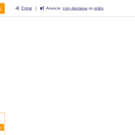
Entrar
|
Anuncie:
com destaque
ou
grátis
e