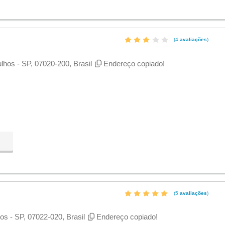
(4
avaliações
)
ulhos - SP, 07020-200, Brasil
Endereço copiado!
(5
avaliações
)
os - SP, 07022-020, Brasil
Endereço copiado!