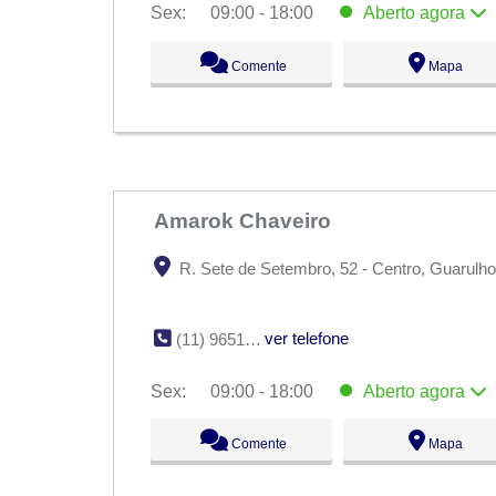
Sex:
09:00 - 18:00
Aberto
agora
Seg:
09:00 - 18:00
Comente
Mapa
Ter:
09:00 - 18:00
Qua:
09:00 - 18:00
Qui:
09:00 - 18:00
Sex:
09:00 - 18:00
Aberto
agora
Sáb:
Fechado
Dom:
Fechado
Amarok Chaveiro
R. Sete de Setembro, 52 - Centro, Guarulhos
ver telefone
(11) 96516-0661
Sex:
09:00 - 18:00
Aberto
agora
Seg:
09:00 - 18:00
Comente
Mapa
Ter:
09:00 - 18:00
Qua:
09:00 - 18:00
Qui:
09:00 - 18:00