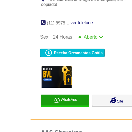
copiado!
ver telefone
(11) 99789-5604
●
Sex:
24 Horas
Aberto
Seg:
24 Horas -
Ter:
24 Horas -
Receba Orçamentos Grátis
Qua:
24 Horas -
Qui:
24 Horas -
●
Sex:
24 Horas
Aberto
Sáb:
24 Horas -
Dom:
24 Horas -
WhatsApp
Site
A&S Chaveiros