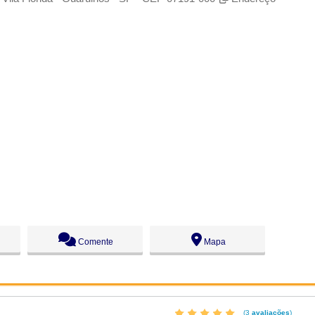
Comente
Mapa
(3
avaliações
)