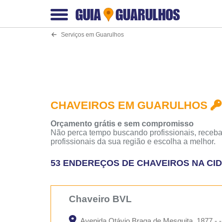
GUIA
GUARULHOS
Serviços em Guarulhos
CHAVEIROS EM GUARULHOS
Orçamento grátis e sem compromisso
Não perca tempo buscando profissionais, receba
profissionais da sua região e escolha a melhor.
53 ENDEREÇOS DE CHAVEIROS NA CI
Chaveiro BVL
Avenida Otávio Braga de Mesquita, 1877 - -