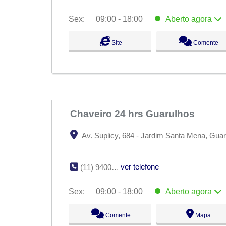
Sex:
09:00 - 18:00
Aberto
agora
Seg:
09:00 - 18:00
Site
Comente
Ter:
09:00 - 18:00
Qua:
09:00 - 18:00
Qui:
09:00 - 18:00
Sex:
09:00 - 18:00
Aberto
agora
Sáb:
Fechado
Dom:
Fechado
Chaveiro 24 hrs Guarulhos
Av. Suplicy, 684 - Jardim Santa Mena, Guar
ver telefone
(11) 94007-3001
Sex:
09:00 - 18:00
Aberto
agora
Seg:
09:00 - 18:00
Comente
Mapa
Ter:
09:00 - 18:00