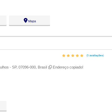
Mapa
(5
avaliações
)
ulhos - SP, 07096-000, Brasil
Endereço copiado!