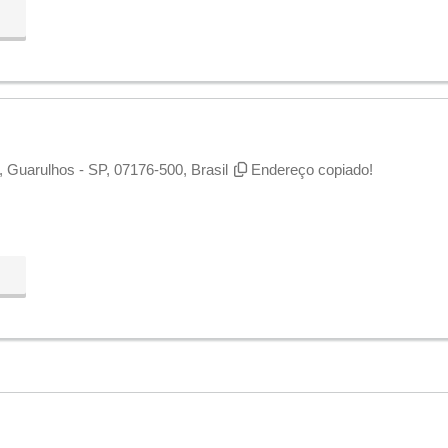
 Guarulhos - SP, 07176-500, Brasil
Endereço copiado!