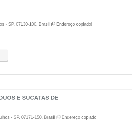
hos - SP, 07130-100, Brasil
Endereço copiado!
DUOS E SUCATAS DE
ulhos - SP, 07171-150, Brasil
Endereço copiado!