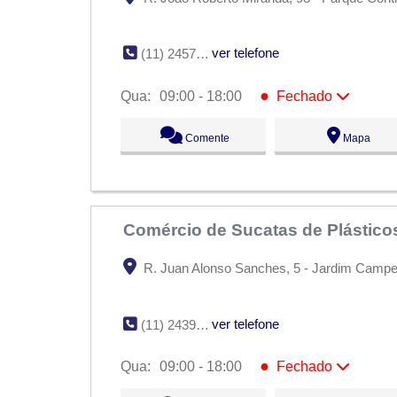
ver telefone
(11) 2457-1829
●
Qua:
09:00 - 18:00
Fechado
Seg:
09:00 - 18:00
Comente
Mapa
Ter:
09:00 - 18:00
●
Qua:
09:00 - 18:00
Fechado
Qui:
09:00 - 18:00
Sex:
09:00 - 18:00
Sáb:
Fechado
Dom:
Fechado
Comércio de Sucatas de Plástic
R. Juan Alonso Sanches, 5 - Jardim Campes
ver telefone
(11) 2439-8844
●
Qua:
09:00 - 18:00
Fechado
Seg:
09:00 - 18:00