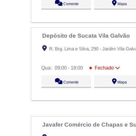
Comente
Mapa
Ter:
09:00 - 18:00
●
Qua:
09:00 - 18:00
Fechado
Qui:
09:00 - 18:00
Sex:
09:00 - 18:00
Sáb:
Fechado
Dom:
Fechado
Depósito de Sucata Vila Galvão
R. Brg. Lima e Silva, 290 - Jardim Vila Gal
●
Qua:
09:00 - 18:00
Fechado
Seg:
09:00 - 18:00
Comente
Mapa
Ter:
09:00 - 18:00
●
Qua:
09:00 - 18:00
Fechado
Qui:
09:00 - 18:00
Sex:
09:00 - 18:00
Sáb:
Fechado
Dom:
Fechado
Javafer Comércio de Chapas e S