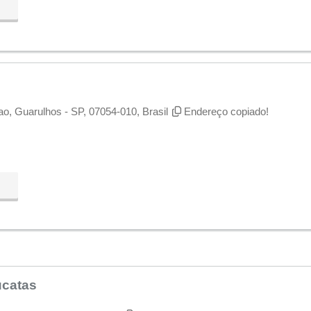
vao, Guarulhos - SP, 07054-010, Brasil
Endereço copiado!
ucatas