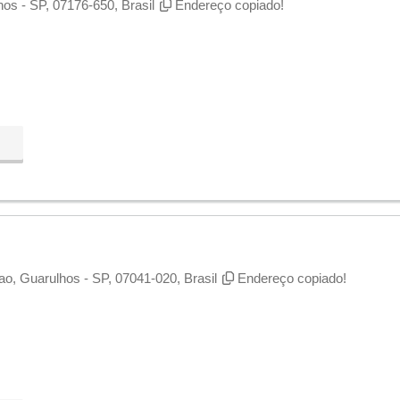
os - SP, 07176-650, Brasil
Endereço copiado!
ao, Guarulhos - SP, 07041-020, Brasil
Endereço copiado!