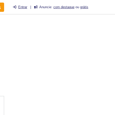
Entrar
|
Anuncie:
com destaque
ou
grátis