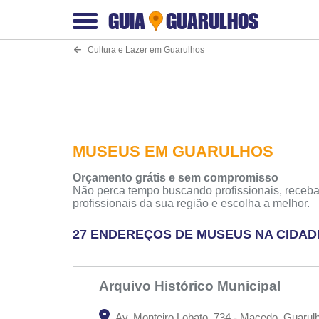
GUIA
GUARULHOS
Cultura e Lazer em Guarulhos
MUSEUS EM GUARULHOS
Orçamento grátis e sem compromisso
Não perca tempo buscando profissionais, receba
profissionais da sua região e escolha a melhor.
27 ENDEREÇOS DE MUSEUS NA CIDA
Arquivo Histórico Municipal
Av. Monteiro Lobato, 734 - Macedo, Guarulh