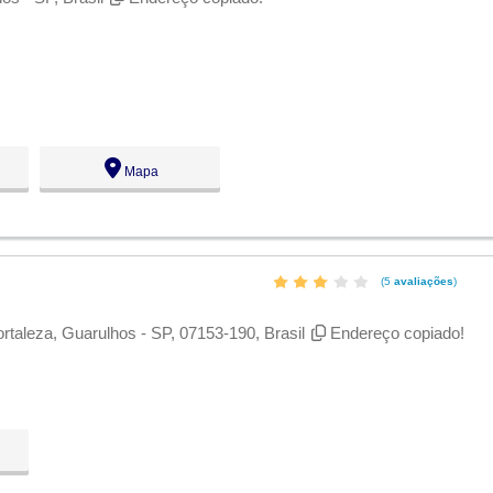
Mapa
(5
avaliações
)
rtaleza, Guarulhos - SP, 07153-190, Brasil
Endereço copiado!