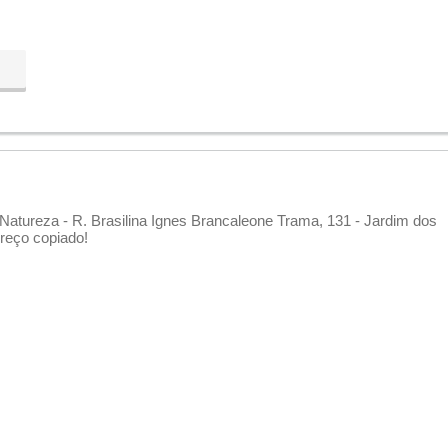
Natureza - R. Brasilina Ignes Brancaleone Trama, 131 - Jardim dos
reço copiado!