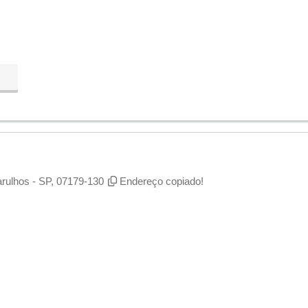
arulhos - SP, 07179-130
Endereço copiado!