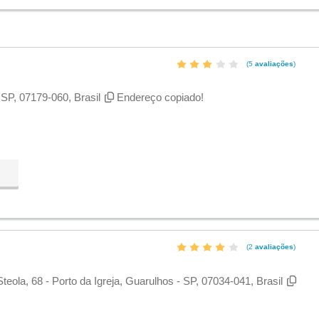
(5
avaliações
)
 SP, 07179-060, Brasil
Endereço copiado!
(2
avaliações
)
ola, 68 - Porto da Igreja, Guarulhos - SP, 07034-041, Brasil