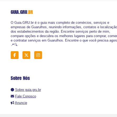
GUIA.GRU
.BR
O Guia.GRU.br é o guia mais completo de comércios, serviços e
empresas de Guarulhos, reunindo informações, contatos e localizaçã
dos estabelecimentos da região. Encontre serviços perto de mim,
compare opções e descubra os melhores lugares para comprar, come
e contratar serviços em Guarulhos. Encontre o que você precisa agor
📍🔍
Sobre Nós
Sobre guia.gru.br
Fale Conosco
Anuncie