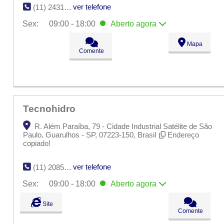
ver telefone
(11) 2431-9599
Sex:
09:00 - 18:00
Aberto
agora
Seg:
09:00 - 18:00
Mapa
Ter:
09:00 - 18:00
Comente
Qua:
09:00 - 18:00
Qui:
09:00 - 18:00
Sex:
09:00 - 18:00
Aberto
agora
Sáb:
Fechado
Dom:
Fechado
Tecnohidro
R. Além Paraíba, 79 - Cidade Industrial Satélite de São
Paulo, Guarulhos - SP, 07223-150, Brasil
Endereço
copiado!
ver telefone
(11) 2085-6376
Sex:
09:00 - 18:00
Aberto
agora
Seg:
09:00 - 18:00
Site
Ter:
09:00 - 18:00
Comente
Qua:
09:00 - 18:00
Qui:
09:00 - 18:00