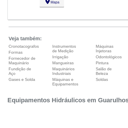
Mapa
Sáb:
Fechado
Dom:
Fechado
Veja também:
Cronotacografos
Instrumentos
Máquinas
de Medição
Injetoras
Formas
Irrigação
Odontológicos
Fornecedor de
Maquinário
Mangueiras
Pintura
Fundição de
Maquinários
Salão de
Aço
Industriais
Beleza
Gases e Solda
Máquinas e
Soldas
Equipamentos
Equipamentos Hidráulicos em Guarulho