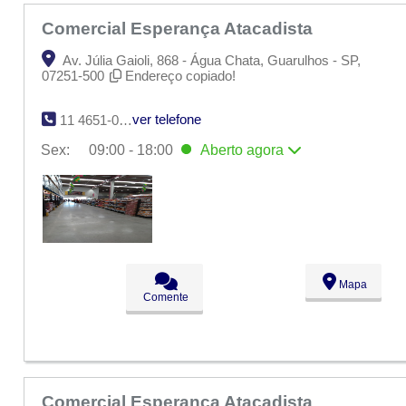
Comercial Esperança Atacadista
Av. Júlia Gaioli, 868 - Água Chata, Guarulhos - SP,
07251-500
Endereço copiado!
ver telefone
11 4651-0417
Sex:
09:00 - 18:00
Aberto
agora
Seg:
09:00 - 18:00
Ter:
09:00 - 18:00
Qua:
09:00 - 18:00
Qui:
09:00 - 18:00
Sex:
09:00 - 18:00
Aberto
agora
Sáb:
Fechado
Dom:
Fechado
Mapa
Comente
Comercial Esperança Atacadista