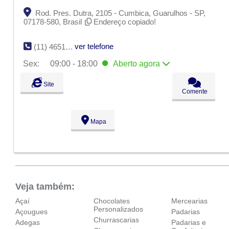
Rod. Pres. Dutra, 2105 - Cumbica, Guarulhos - SP,
07178-580, Brasil
Endereço copiado!
ver telefone
(11) 4651-1701
Sex:
09:00 - 18:00
Aberto
agora
Seg:
09:00 - 18:00
Site
Ter:
09:00 - 18:00
Comente
Qua:
09:00 - 18:00
Qui:
09:00 - 18:00
Sex:
09:00 - 18:00
Aberto
agora
Mapa
Sáb:
Fechado
Dom:
Fechado
Veja também:
Açaí
Chocolates
Mercearias
Personalizados
Açougues
Padarias
Churrascarias
Adegas
Padarias e