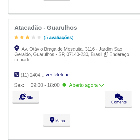
Dom:
Fechado
Atacadão - Guarulhos
(5
avaliações
)
Av. Otávio Braga de Mesquita, 3116 - Jardim Sao
Geraldo, Guarulhos - SP, 07140-230, Brasil
Endereço
copiado!
ver telefone
(11) 2404-7424
Sex:
09:00 - 18:00
Aberto
agora
Seg:
09:00 - 18:00
Site
Ter:
09:00 - 18:00
Comente
Qua:
09:00 - 18:00
Qui:
09:00 - 18:00
Sex:
09:00 - 18:00
Aberto
agora
Mapa
Sáb:
Fechado
Dom:
Fechado