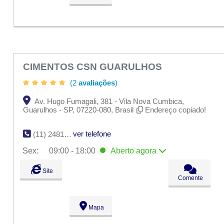
Dom:
Fechado
CIMENTOS CSN GUARULHOS
(2
avaliações
)
Av. Hugo Fumagali, 381 - Vila Nova Cumbica,
Guarulhos - SP, 07220-080, Brasil
Endereço copiado!
ver telefone
(11) 2481-8720
Sex:
09:00 - 18:00
Aberto
agora
Seg:
09:00 - 18:00
Site
Ter:
09:00 - 18:00
Comente
Qua:
09:00 - 18:00
Qui:
09:00 - 18:00
Sex:
09:00 - 18:00
Aberto
agora
Mapa
Sáb:
Fechado
Dom:
Fechado