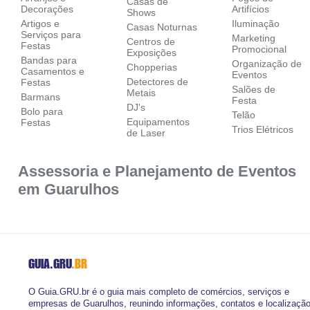
Casas de
Decorações
Artifícios
Shows
Artigos e
Iluminação
Casas Noturnas
Serviços para
Marketing
Centros de
Festas
Promocional
Exposições
Bandas para
Organização de
Chopperias
Casamentos e
Eventos
Detectores de
Festas
Salões de
Metais
Barmans
Festa
DJ's
Bolo para
Telão
Equipamentos
Festas
Trios Elétricos
de Laser
Assessoria e Planejamento de Eventos
em Guarulhos
GUIA.GRU
.BR
O Guia.GRU.br é o guia mais completo de comércios, serviços e
empresas de Guarulhos, reunindo informações, contatos e localizaçã