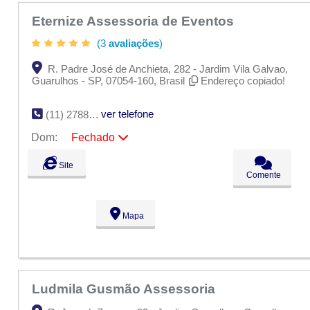
Eternize Assessoria de Eventos
(3
avaliações
)
R. Padre José de Anchieta, 282 - Jardim Vila Galvao,
Guarulhos - SP, 07054-160, Brasil
Endereço copiado!
ver telefone
(11) 2788-9842
Dom:
Fechado
Seg:
09:00 - 18:00
Site
Ter:
09:00 - 18:00
Comente
Qua:
09:00 - 18:00
Qui:
09:00 - 18:00
Sex:
09:00 - 18:00
Mapa
Sáb:
Fechado
Dom:
Fechado
Ludmila Gusmão Assessoria