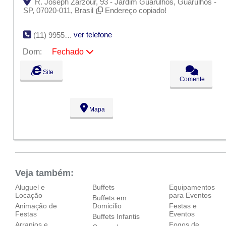
R. Joseph Zarzour, 93 - Jardim Guarulhos, Guarulhos -
SP, 07020-011, Brasil
Endereço copiado!
ver telefone
(11) 99552-3044
Dom:
Fechado
Seg:
09:00 - 18:00
Site
Ter:
09:00 - 18:00
Comente
Qua:
09:00 - 18:00
Qui:
09:00 - 18:00
Sex:
09:00 - 18:00
Mapa
Sáb:
Fechado
Dom:
Fechado
Veja também:
Aluguel e
Buffets
Equipamentos
Locação
para Eventos
Buffets em
Animação de
Domicílio
Festas e
Festas
Eventos
Buffets Infantis
Arranjos e
Fogos de