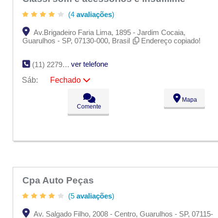
(4
avaliações
)
Av.Brigadeiro Faria Lima, 1895 - Jardim Cocaia,
Guarulhos - SP, 07130-000, Brasil
Endereço copiado!
ver telefone
(11) 2279-4108
Sáb:
Fechado
Seg:
09:00 - 18:00
Mapa
Ter:
09:00 - 18:00
Comente
Qua:
09:00 - 18:00
Qui:
09:00 - 18:00
Sex:
09:00 - 18:00
Sáb:
Fechado
Dom:
Fechado
Cpa Auto Peças
(5
avaliações
)
Av. Salgado Filho, 2008 - Centro, Guarulhos - SP, 07115-