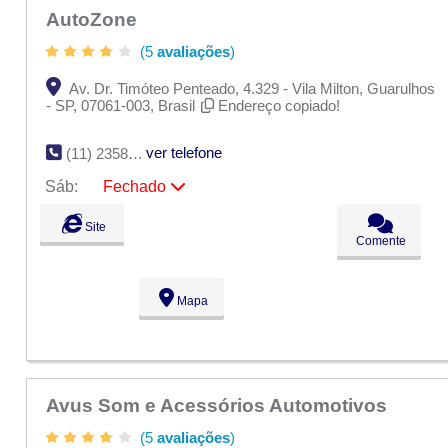
AutoZone
(5
avaliações
)
Av. Dr. Timóteo Penteado, 4.329 - Vila Milton, Guarulhos
- SP, 07061-003, Brasil
Endereço copiado!
ver telefone
(11) 2358-3443
Sáb:
Fechado
Seg:
09:00 - 18:00
Site
Ter:
09:00 - 18:00
Comente
Qua:
09:00 - 18:00
Qui:
09:00 - 18:00
Sex:
09:00 - 18:00
Mapa
Sáb:
Fechado
Dom:
Fechado
Avus Som e Acessórios Automotivos
(5
avaliações
)