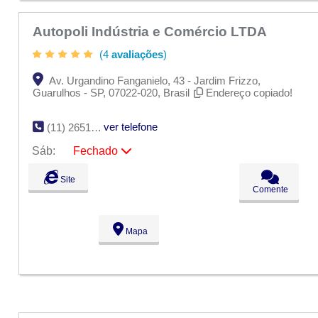
Dom:
Fechado
Autopoli Indústria e Comércio LTDA
(4
avaliações
)
Av. Urgandino Fanganielo, 43 - Jardim Frizzo,
Guarulhos - SP, 07022-020, Brasil
Endereço copiado!
ver telefone
(11) 2651-0712
Sáb:
Fechado
Seg:
09:00 - 18:00
Site
Ter:
09:00 - 18:00
Comente
Qua:
09:00 - 18:00
Qui:
09:00 - 18:00
Sex:
09:00 - 18:00
Mapa
Sáb:
Fechado
Dom:
Fechado