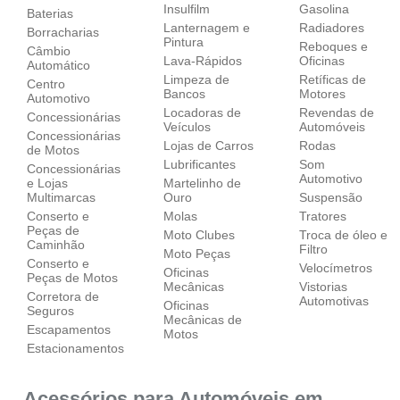
Insulfilm
Gasolina
Baterias
Lanternagem e
Radiadores
Borracharias
Pintura
Reboques e
Câmbio
Lava-Rápidos
Oficinas
Automático
Limpeza de
Retíficas de
Centro
Bancos
Motores
Automotivo
Locadoras de
Revendas de
Concessionárias
Veículos
Automóveis
Concessionárias
Lojas de Carros
Rodas
de Motos
Lubrificantes
Som
Concessionárias
Automotivo
e Lojas
Martelinho de
Multimarcas
Ouro
Suspensão
Conserto e
Molas
Tratores
Peças de
Moto Clubes
Troca de óleo e
Caminhão
Filtro
Moto Peças
Conserto e
Velocímetros
Oficinas
Peças de Motos
Mecânicas
Vistorias
Corretora de
Automotivas
Oficinas
Seguros
Mecânicas de
Escapamentos
Motos
Estacionamentos
Acessórios para Automóveis em