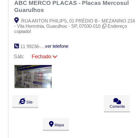
ABC MERCO PLACAS - Placas Mercosul
Guarulhos
RUA ANTON PHILIPS, 01 PRÉDIO B - MEZANINO 216
- Vila Herminia, Guarulhos - SP, 07030-010
Endereço
copiado!
ver telefone
11 99236-3831
Sáb:
Fechado
Seg:
09:00 - 18:00
Ter:
09:00 - 18:00
Qua:
09:00 - 18:00
Qui:
09:00 - 18:00
Sex:
09:00 - 18:00
Sáb:
Fechado
Dom:
Fechado
Site
Comente
Mapa