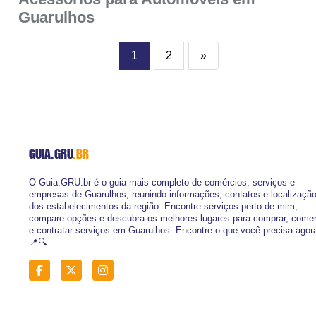
Guarulhos
1
2
»
GUIA.GRU
.BR
O Guia.GRU.br é o guia mais completo de comércios, serviços e
empresas de Guarulhos, reunindo informações, contatos e localizaçã
dos estabelecimentos da região. Encontre serviços perto de mim,
compare opções e descubra os melhores lugares para comprar, come
e contratar serviços em Guarulhos. Encontre o que você precisa agor
📍🔍