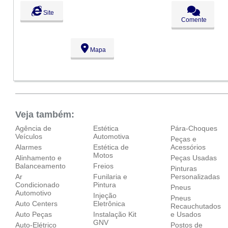
Seg:
09:00 - 18:00
Site
Ter:
09:00 - 18:00
Comente
Qua:
09:00 - 18:00
Qui:
09:00 - 18:00
Sex:
09:00 - 18:00
Mapa
Sáb:
Fechado
Dom:
Fechado
Veja também:
Agência de
Estética
Pára-Choques
Veículos
Automotiva
Peças e
Alarmes
Estética de
Acessórios
Motos
Alinhamento e
Peças Usadas
Balanceamento
Freios
Pinturas
Ar
Funilaria e
Personalizadas
Condicionado
Pintura
Pneus
Automotivo
Injeção
Pneus
Auto Centers
Eletrônica
Recauchutados
Auto Peças
Instalação Kit
e Usados
GNV
Auto-Elétrico
Postos de