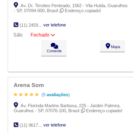
Av. Dr. Timóteo Penteado, 1562 - Vila Hulda, Guarulhos
- SP, 07094-000, Brasil
Endereço copiado!
ver telefone
(11) 2459-4353
Sáb:
Fechado
Seg:
09:00 - 18:00
Mapa
Ter:
09:00 - 18:00
Comente
Qua:
09:00 - 18:00
Qui:
09:00 - 18:00
Sex:
09:00 - 18:00
Sáb:
Fechado
Dom:
Fechado
Arena Som
(5
avaliações
)
Av. Florinda Martins Barbosa, 225 - Jardim Palmira,
Guarulhos - SP, 07076-100, Brasil
Endereço copiado!
ver telefone
(11) 96177-1508