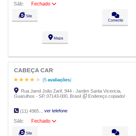
Sáb:
Fechado
Seg:
09:00 - 18:00
Site
Ter:
09:00 - 18:00
Comente
Qua:
09:00 - 18:00
Qui:
09:00 - 18:00
Sex:
09:00 - 18:00
Mapa
Sáb:
Fechado
Dom:
Fechado
CABEÇA CAR
(5
avaliações
)
Rua Jamil João Zarif, 944 - Jardim Santa Vicencia,
Guarulhos - SP, 07143-000, Brasil
Endereço copiado!
ver telefone
(11) 4965-0403
Sáb:
Fechado
Seg:
09:00 - 18:00
Site
Ter:
09:00 - 18:00