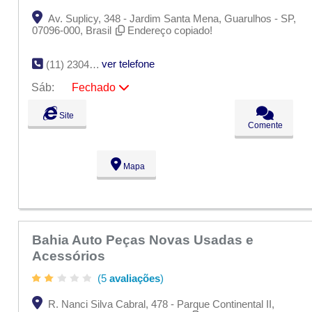
Av. Suplicy, 348 - Jardim Santa Mena, Guarulhos - SP,
07096-000, Brasil
Endereço copiado!
ver telefone
(11) 2304-0655
Sáb:
Fechado
Seg:
09:00 - 18:00
Site
Ter:
09:00 - 18:00
Comente
Qua:
09:00 - 18:00
Qui:
09:00 - 18:00
Sex:
09:00 - 18:00
Mapa
Sáb:
Fechado
Dom:
Fechado
Bahia Auto Peças Novas Usadas e
Acessórios
(5
avaliações
)
R. Nanci Silva Cabral, 478 - Parque Continental II,