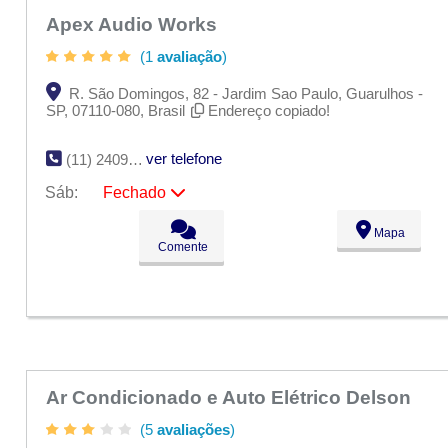
Apex Audio Works
(1
avaliação
)
R. São Domingos, 82 - Jardim Sao Paulo, Guarulhos -
SP, 07110-080, Brasil
Endereço copiado!
ver telefone
(11) 2409-6400
Sáb:
Fechado
Seg:
09:00 - 18:00
Mapa
Ter:
09:00 - 18:00
Comente
Qua:
09:00 - 18:00
Qui:
09:00 - 18:00
Sex:
09:00 - 18:00
Sáb:
Fechado
Dom:
Fechado
Ar Condicionado e Auto Elétrico Delson
(5
avaliações
)